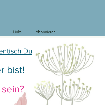
Links
Abonnieren
entisch Du
 bist!
 sein?