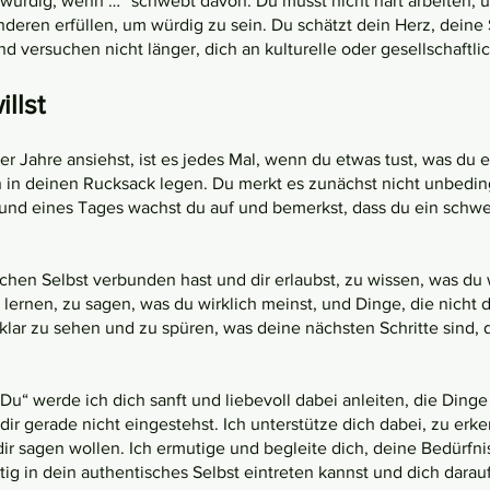
 würdig, wenn …“ schwebt davon. Du musst nicht hart arbeiten, u
nderen erfüllen, um würdig zu sein. Du schätzt dein Herz, deine
 und versuchen nicht länger, dich an kulturelle oder gesellschaftl
llst
 Jahre ansiehst, ist es jedes Mal, wenn du etwas tust, was du ei
 in deinen Rucksack legen. Du merkt es zunächst nicht unbedingt
 und eines Tages wachst du auf und bemerkst, dass du ein schwer
chen Selbst verbunden hast und dir erlaubst, zu wissen, was du 
lernen, zu sagen, was du wirklich meinst, und Dinge, die nicht 
lar zu sehen und zu spüren, was deine nächsten Schritte sind,
“ werde ich dich sanft und liebevoll dabei anleiten, die Ding
dir gerade nicht eingestehst. Ich unterstütze dich dabei, zu er
ir sagen wollen. Ich ermutige und begleite dich, deine Bedürf
g in dein authentisches Selbst eintreten kannst und dich darauf