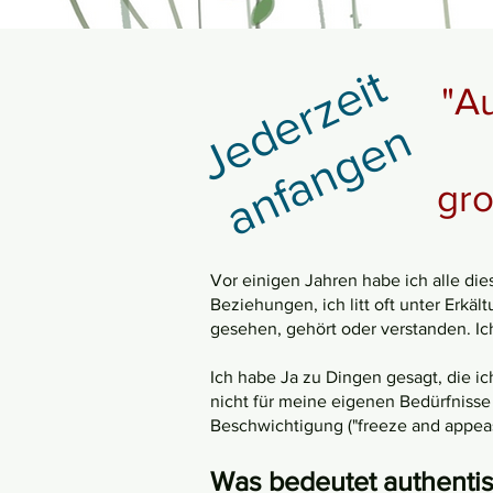
J
e
d
e
r
z
e
i
t
a
n
f
a
n
g
e
"A
n
gro
Vor einigen Jahren habe ich alle die
Beziehungen, ich litt oft unter Erkä
gesehen, gehört oder verstanden. Ic
Ich habe Ja zu Dingen gesagt, die ic
nicht für meine eigenen Bedürfnisse
Beschwichtigung ("freeze and appea
Was bedeutet authenti