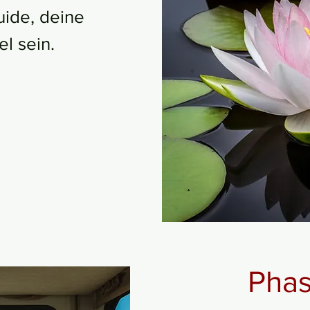
uide, deine
l sein.
Phas