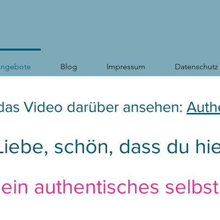
ngebote
Blog
Impressum
Datenschutz
das Video darüber ansehen:
Auth
iebe, schön, dass du hier
ein authentisches selbst