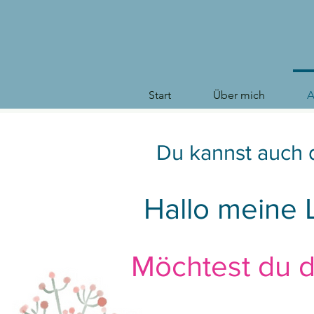
Start
Über mich
A
Du kannst auch 
Hallo meine L
Möchtest du d